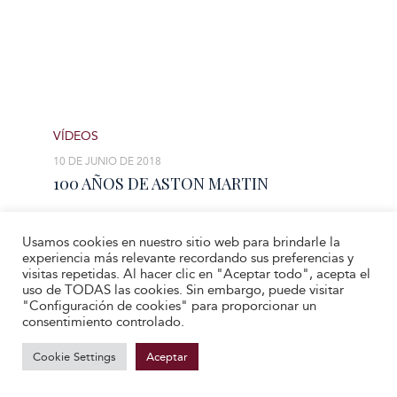
VÍDEOS
10 DE JUNIO DE 2018
100 AÑOS DE ASTON MARTIN
Por José María López-Galiacho
Usamos cookies en nuestro sitio web para brindarle la
experiencia más relevante recordando sus preferencias y
visitas repetidas. Al hacer clic en "Aceptar todo", acepta el
uso de TODAS las cookies. Sin embargo, puede visitar
EL ARISTÓCRATA
"Configuración de cookies" para proporcionar un
consentimiento controlado.
15 DE ABRIL DE 2025
WATCHES AND
Cookie Settings
Aceptar
WONDERS 2025
Por José María López-