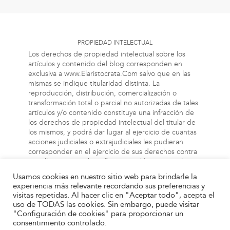
PROPIEDAD INTELECTUAL
Los derechos de propiedad intelectual sobre los
artículos y contenido del blog corresponden en
exclusiva a www.Elaristocrata.Com salvo que en las
mismas se indique titularidad distinta. La
reproducción, distribución, comercialización o
transformación total o parcial no autorizadas de tales
artículos y/o contenido constituye una infracción de
los derechos de propiedad intelectual del titular de
los mismos, y podrá dar lugar al ejercicio de cuantas
acciones judiciales o extrajudiciales les pudieran
corresponder en el ejercicio de sus derechos contra
aquellas personas bien físicas o jurídicas que vulneren
o perjudiquen los referidos derechos. Asimismo, la
Usamos cookies en nuestro sitio web para brindarle la
información a la cual el usuario puede acceder a
experiencia más relevante recordando sus preferencias y
través de este blog, puede estar protegida por
visitas repetidas. Al hacer clic en "Aceptar todo", acepta el
derechos de propiedad industrial, intelectual o de
uso de TODAS las cookies. Sin embargo, puede visitar
otra índole. El propietario de este blog no será
"Configuración de cookies" para proporcionar un
responsable en ningún caso y bajo ningún concepto
consentimiento controlado.
de las infracciones de tales derechos que pueda