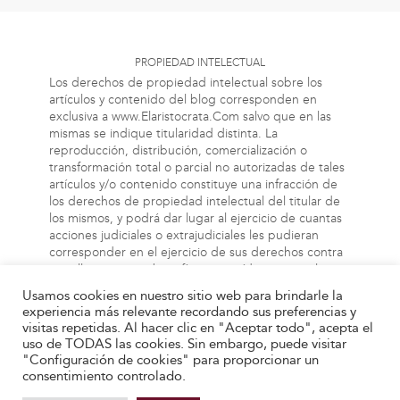
PROPIEDAD INTELECTUAL
Los derechos de propiedad intelectual sobre los
artículos y contenido del blog corresponden en
exclusiva a www.Elaristocrata.Com salvo que en las
mismas se indique titularidad distinta. La
reproducción, distribución, comercialización o
transformación total o parcial no autorizadas de tales
artículos y/o contenido constituye una infracción de
los derechos de propiedad intelectual del titular de
los mismos, y podrá dar lugar al ejercicio de cuantas
acciones judiciales o extrajudiciales les pudieran
corresponder en el ejercicio de sus derechos contra
aquellas personas bien físicas o jurídicas que vulneren
o perjudiquen los referidos derechos. Asimismo, la
Usamos cookies en nuestro sitio web para brindarle la
información a la cual el usuario puede acceder a
experiencia más relevante recordando sus preferencias y
través de este blog, puede estar protegida por
visitas repetidas. Al hacer clic en "Aceptar todo", acepta el
derechos de propiedad industrial, intelectual o de
uso de TODAS las cookies. Sin embargo, puede visitar
otra índole. El propietario de este blog no será
"Configuración de cookies" para proporcionar un
responsable en ningún caso y bajo ningún concepto
consentimiento controlado.
de las infracciones de tales derechos que pueda