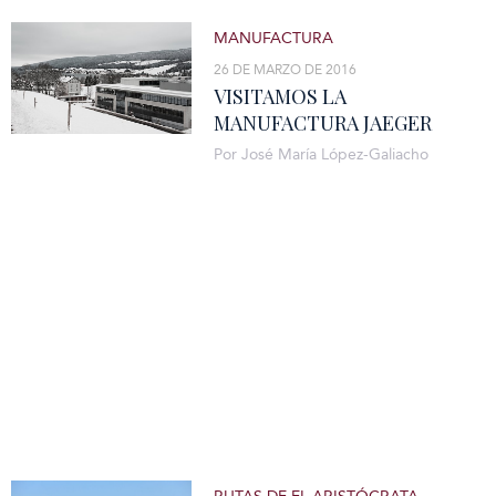
MANUFACTURA
26 DE MARZO DE 2016
VISITAMOS LA
MANUFACTURA JAEGER
LE-COULTRE
Por José María López-Galiacho