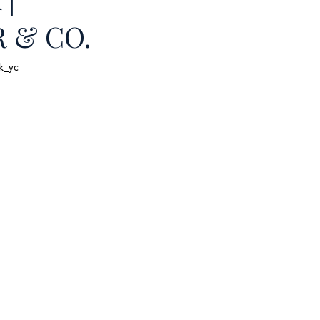
 & CO.
k_yc