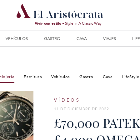
Vivir con estilo
• Style In A Classic Way
VEHÍCULOS
GASTRO
CAVA
VIAJES
LIF
elojería
Escritura
Vehículos
Gastro
Cava
LifeStyle
VÍDEOS
11 DE DICIEMBRE DE 2022
£70,000 PATEK
£4,000 OMEGA 