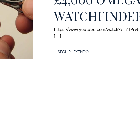
WATCHFINDER
https://www.youtube.com/watch?v=ZT9rvtl
[…]
SEGUIR LEYENDO →