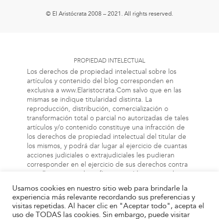
© El Aristócrata 2008 – 2021. All rights reserved.
PROPIEDAD INTELECTUAL
Los derechos de propiedad intelectual sobre los
artículos y contenido del blog corresponden en
exclusiva a www.Elaristocrata.Com salvo que en las
mismas se indique titularidad distinta. La
reproducción, distribución, comercialización o
transformación total o parcial no autorizadas de tales
artículos y/o contenido constituye una infracción de
los derechos de propiedad intelectual del titular de
los mismos, y podrá dar lugar al ejercicio de cuantas
acciones judiciales o extrajudiciales les pudieran
corresponder en el ejercicio de sus derechos contra
aquellas personas bien físicas o jurídicas que vulneren
o perjudiquen los referidos derechos. Asimismo, la
Usamos cookies en nuestro sitio web para brindarle la
información a la cual el usuario puede acceder a
experiencia más relevante recordando sus preferencias y
través de este blog, puede estar protegida por
visitas repetidas. Al hacer clic en "Aceptar todo", acepta el
derechos de propiedad industrial, intelectual o de
uso de TODAS las cookies. Sin embargo, puede visitar