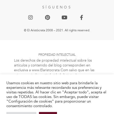
SÍGUENOS
© El Aristócrata 2008 – 2021. All rights reserved.
PROPIEDAD INTELECTUAL
Los derechos de propiedad intelectual sobre los
artículos y contenido del blog corresponden en
exclusiva a www.Elaristocrata.Com salvo que en las
mismas se indique titularidad distinta. La
reproducción, distribución, comercialización o
Usamos cookies en nuestro sitio web para brindarle la
transformación total o parcial no autorizadas de tales
experiencia más relevante recordando sus preferencias y
artículos y/o contenido constituye una infracción de
visitas repetidas. Al hacer clic en "Aceptar todo", acepta el
los derechos de propiedad intelectual del titular de
uso de TODAS las cookies. Sin embargo, puede visitar
los mismos, y podrá dar lugar al ejercicio de cuantas
"Configuración de cookies" para proporcionar un
acciones judiciales o extrajudiciales les pudieran
consentimiento controlado.
corresponder en el ejercicio de sus derechos contra
aquellas personas bien físicas o jurídicas que vulneren