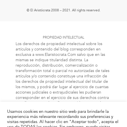
© El Aristócrata 2008 – 2021. All rights reserved.
PROPIEDAD INTELECTUAL
Los derechos de propiedad intelectual sobre los
artículos y contenido del blog corresponden en
exclusiva a www.Elaristocrata.Com salvo que en las
mismas se indique titularidad distinta. La
reproducción, distribución, comercialización o
transformación total o parcial no autorizadas de tales
artículos y/o contenido constituye una infracción de
los derechos de propiedad intelectual del titular de
los mismos, y podrá dar lugar al ejercicio de cuantas
acciones judiciales o extrajudiciales les pudieran
corresponder en el ejercicio de sus derechos contra
aquellas personas bien físicas o jurídicas que vulneren
o perjudiquen los referidos derechos. Asimismo, la
Usamos cookies en nuestro sitio web para brindarle la
información a la cual el usuario puede acceder a
experiencia más relevante recordando sus preferencias y
través de este blog, puede estar protegida por
visitas repetidas. Al hacer clic en "Aceptar todo", acepta el
derechos de propiedad industrial, intelectual o de
uso de TODAS las cookies. Sin embargo, puede visitar