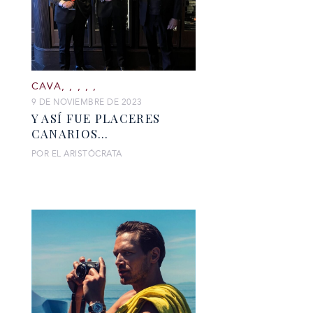
CAVA
,
,
,
,
,
9 DE NOVIEMBRE DE 2023
Y ASÍ FUE PLACERES
CANARIOS…
POR EL ARISTÓCRATA