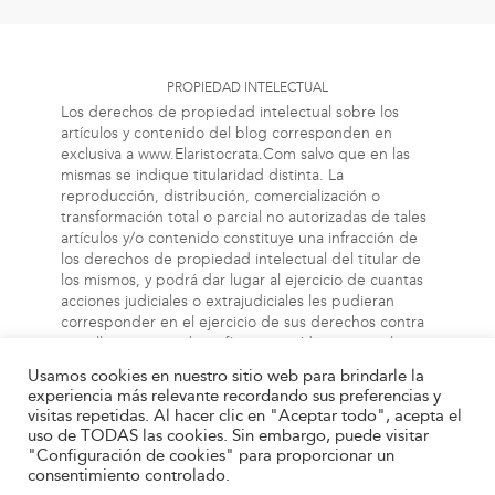
PROPIEDAD INTELECTUAL
Los derechos de propiedad intelectual sobre los
artículos y contenido del blog corresponden en
exclusiva a www.Elaristocrata.Com salvo que en las
mismas se indique titularidad distinta. La
reproducción, distribución, comercialización o
transformación total o parcial no autorizadas de tales
artículos y/o contenido constituye una infracción de
los derechos de propiedad intelectual del titular de
los mismos, y podrá dar lugar al ejercicio de cuantas
acciones judiciales o extrajudiciales les pudieran
corresponder en el ejercicio de sus derechos contra
aquellas personas bien físicas o jurídicas que vulneren
o perjudiquen los referidos derechos. Asimismo, la
Usamos cookies en nuestro sitio web para brindarle la
información a la cual el usuario puede acceder a
experiencia más relevante recordando sus preferencias y
través de este blog, puede estar protegida por
visitas repetidas. Al hacer clic en "Aceptar todo", acepta el
derechos de propiedad industrial, intelectual o de
uso de TODAS las cookies. Sin embargo, puede visitar
otra índole. El propietario de este blog no será
"Configuración de cookies" para proporcionar un
responsable en ningún caso y bajo ningún concepto
consentimiento controlado.
de las infracciones de tales derechos que pueda