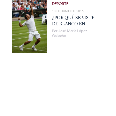
DEPORTE
18 DE JUNIO DE 2016
¿POR QUÉ SE VISTE
DE BLANCO EN
WIMBLEDON? “IT´S
Por José María López-
TRADITION”
Galiacho