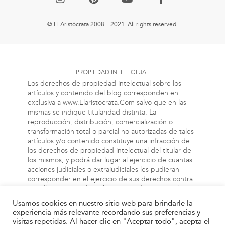
© El Aristócrata 2008 – 2021. All rights reserved.
PROPIEDAD INTELECTUAL
Los derechos de propiedad intelectual sobre los
artículos y contenido del blog corresponden en
exclusiva a www.Elaristocrata.Com salvo que en las
mismas se indique titularidad distinta. La
reproducción, distribución, comercialización o
transformación total o parcial no autorizadas de tales
artículos y/o contenido constituye una infracción de
los derechos de propiedad intelectual del titular de
los mismos, y podrá dar lugar al ejercicio de cuantas
acciones judiciales o extrajudiciales les pudieran
corresponder en el ejercicio de sus derechos contra
aquellas personas bien físicas o jurídicas que vulneren
o perjudiquen los referidos derechos. Asimismo, la
Usamos cookies en nuestro sitio web para brindarle la
información a la cual el usuario puede acceder a
experiencia más relevante recordando sus preferencias y
través de este blog, puede estar protegida por
visitas repetidas. Al hacer clic en "Aceptar todo", acepta el