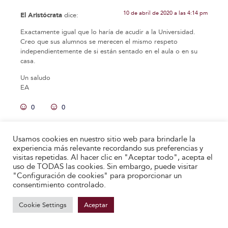
10 de abril de 2020 a las 4:14 pm
El Aristócrata
dice:
Exactamente igual que lo haría de acudir a la Universidad.
Creo que sus alumnos se merecen el mismo respeto
independientemente de si están sentado en el aula o en su
casa.
Un saludo
EA
0
0
Responder
Usamos cookies en nuestro sitio web para brindarle la
experiencia más relevante recordando sus preferencias y
visitas repetidas. Al hacer clic en "Aceptar todo", acepta el
10 de abril de 2020 a las 8:33 pm
Anónimo
dice:
uso de TODAS las cookies. Sin embargo, puede visitar
"Configuración de cookies" para proporcionar un
Muchas gracias!
consentimiento controlado.
0
0
Cookie Settings
Aceptar
Responder