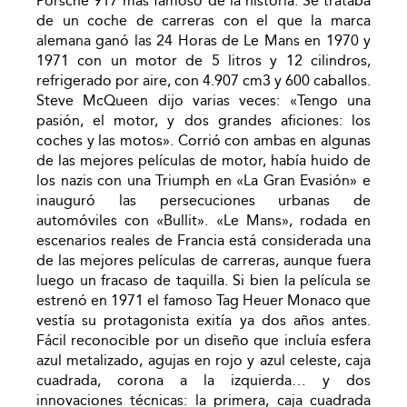
Porsche 917 más famoso de la historia. Se trataba
de un coche de carreras con el que la marca
alemana ganó las 24 Horas de Le Mans en 1970 y
1971 con un motor de 5 litros y 12 cilindros,
refrigerado por aire, con 4.907 cm3 y 600 caballos.
Steve McQueen dijo varias veces: «Tengo una
pasión, el motor, y dos grandes aficiones: los
coches y las motos». Corrió con ambas en algunas
de las mejores películas de motor, había huido de
los nazis con una Triumph en «La Gran Evasión» e
inauguró las persecuciones urbanas de
automóviles con «Bullit». «Le Mans», rodada en
escenarios reales de Francia está considerada una
de las mejores películas de carreras, aunque fuera
luego un fracaso de taquilla. Si bien la película se
estrenó en 1971 el famoso Tag Heuer Monaco que
vestía su protagonista exitía ya dos años antes.
Fácil reconocible por un diseño que incluía esfera
azul metalizado, agujas en rojo y azul celeste, caja
cuadrada, corona a la izquierda… y dos
innovaciones técnicas: la primera, caja cuadrada