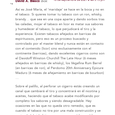
David A. Blasco
dice:
Así es José María, el ‘maridaje’ se hace en la boca y no en
el tabaco. Si quieres tomar tu tabaco con un ron, whisky,
brandy… que sea en una copa aparte y dando sorbos tras
las caladas, mojar el tabaco en licor es matar sus sabores
y humedecer el tabaco, lo que perjudicará el tiro y la
experiencia. Existen tabacos añejados en barricas de
espirituosos, pero eso es un proceso buscado y
controlado por el master blend y nunca están en contacto
con el contenido (licor) sino exclusivamente con el
continente (barricas), dando excelentes cigarros como son
el Davidoff Winston Churchill The Late Hour (6 meses
añejados en barricas de whisky), los Vegafina Rum Barrel
(en barricas de ron), el Perdomo 20th Anniversary Epicure
Maduro (6 meses de añejamiento en barricas de bourbon)
…
Sobre el palillo, al perforar un cigarro estás creando un
canal que cambiará el tiro y concentrará en él nicotina y
aceites, haciendo que el tabaco acabe modificando por
completo los sabores y siendo desagradable. Hay
ocasiones en las que no queda otro remedio, que es
cuando el tabaco no tira por una mala construcción y se