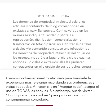
PROPIEDAD INTELECTUAL
Los derechos de propiedad intelectual sobre los
artículos y contenido del blog corresponden en
exclusiva a www.Elaristocrata.Com salvo que en las
mismas se indique titularidad distinta. La
reproducción, distribución, comercialización o
transformación total o parcial no autorizadas de tales
artículos y/o contenido constituye una infracción de
los derechos de propiedad intelectual del titular de
los mismos, y podrá dar lugar al ejercicio de cuantas
acciones judiciales o extrajudiciales les pudieran
corresponder en el ejercicio de sus derechos contra
aquellas personas bien físicas o jurídicas que vulneren
o perjudiquen los referidos derechos. Asimismo, la
Usamos cookies en nuestro sitio web para brindarle la
información a la cual el usuario puede acceder a
experiencia más relevante recordando sus preferencias y
través de este blog, puede estar protegida por
visitas repetidas. Al hacer clic en "Aceptar todo", acepta el
derechos de propiedad industrial, intelectual o de
uso de TODAS las cookies. Sin embargo, puede visitar
otra índole. El propietario de este blog no será
"Configuración de cookies" para proporcionar un
responsable en ningún caso y bajo ningún concepto
consentimiento controlado.
de las infracciones de tales derechos que pueda