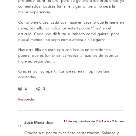
pretende ‘abrir’ el tiro, pero se generará los problemas ya
comentados; podrás fumar el cigarro, pero no será la
mejor experiencia.
Como bien dices, cada cual hace en casa lo que le viene en
gana, por ello no incluimos este tipo de ‘filias’ en el
artículo. Cada uno disfruta su tabaco como quiere, pero
que al menos uno sepa como afecta a su cigarro.
Hay otra filia de este tipo con la que un servidor no
puede, que es fumar sin camiseta… razones de estética,
higiene, seguridad…
Gracias por compartir tus ideas, en mi opinión tan
acertadas.
4
0
Responder
17 de septiembre de 2021 a las 9:45 am
José María
dice:
Gracias a ti por tu excelente contestación. Saludos y