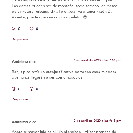
para desplazarse a la tierra de labor. Ahora van en "quad".
Las demás pueden ser de montaña, todo terreno, de paseo,
de carretera, urbana, dirt, fixie…etc. Va a tener razón D.
Vicente, puede que sea un poco paleto. 🙂
0
0
Responder
1 de abril de 2020 a las 7:56 pm
Anónimo
dice:
Bah, típico artículo autojustificativo de todos esos midclass
que nunca llegarán a ser como nosotros.
0
0
Responder
2 de abril de 2020 a las 9:13 pm
Anónimo
dice:
Ahora el mayor lujo es el lujo silencioso, utilizar prendas de