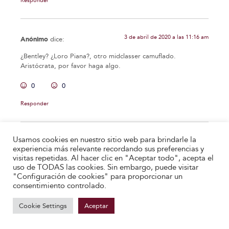
Responder
3 de abril de 2020 a las 11:16 am
Anónimo
dice:
¿Bentley? ¿Loro Piana?, otro midclasser camuflado.
Aristócrata, por favor haga algo.
0
0
Responder
Usamos cookies en nuestro sitio web para brindarle la
6 de abril de 2020 a las 10:19 am
Anónimo
dice:
experiencia más relevante recordando sus preferencias y
visitas repetidas. Al hacer clic en "Aceptar todo", acepta el
El anterior "anónimo" me recuerda a Bob "El Inglés", el
uso de TODAS las cookies. Sin embargo, puede visitar
personaje de la película Sin Perdón (Clint Eastwood 1992).
"Configuración de cookies" para proporcionar un
Llegó a Big Whiskey creyéndose un duque y resultó no ser
consentimiento controlado.
más que un pato.
Cookie Settings
Saludos.
Aceptar
0
0