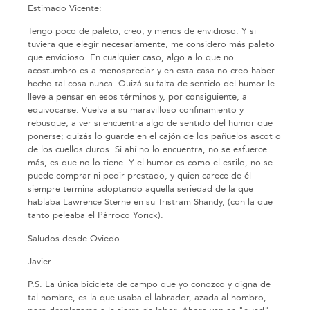
Estimado Vicente:
Tengo poco de paleto, creo, y menos de envidioso. Y si
tuviera que elegir necesariamente, me considero más paleto
que envidioso. En cualquier caso, algo a lo que no
acostumbro es a menospreciar y en esta casa no creo haber
hecho tal cosa nunca. Quizá su falta de sentido del humor le
lleve a pensar en esos términos y, por consiguiente, a
equivocarse. Vuelva a su maravilloso confinamiento y
rebusque, a ver si encuentra algo de sentido del humor que
ponerse; quizás lo guarde en el cajón de los pañuelos ascot o
de los cuellos duros. Si ahí no lo encuentra, no se esfuerce
más, es que no lo tiene. Y el humor es como el estilo, no se
puede comprar ni pedir prestado, y quien carece de él
siempre termina adoptando aquella seriedad de la que
hablaba Lawrence Sterne en su Tristram Shandy, (con la que
tanto peleaba el Párroco Yorick).
Saludos desde Oviedo.
Javier.
P.S. La única bicicleta de campo que yo conozco y digna de
tal nombre, es la que usaba el labrador, azada al hombro,