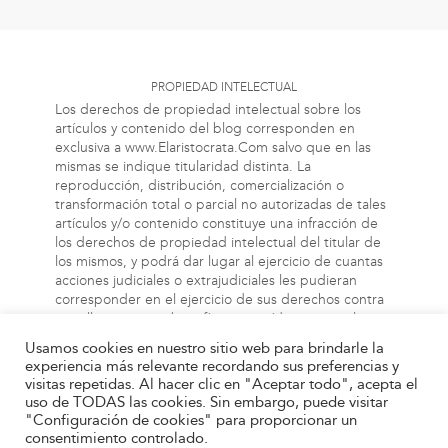
PROPIEDAD INTELECTUAL
Los derechos de propiedad intelectual sobre los
artículos y contenido del blog corresponden en
exclusiva a www.Elaristocrata.Com salvo que en las
mismas se indique titularidad distinta. La
reproducción, distribución, comercialización o
transformación total o parcial no autorizadas de tales
artículos y/o contenido constituye una infracción de
los derechos de propiedad intelectual del titular de
los mismos, y podrá dar lugar al ejercicio de cuantas
acciones judiciales o extrajudiciales les pudieran
corresponder en el ejercicio de sus derechos contra
aquellas personas bien físicas o jurídicas que vulneren
o perjudiquen los referidos derechos. Asimismo, la
Usamos cookies en nuestro sitio web para brindarle la
información a la cual el usuario puede acceder a
experiencia más relevante recordando sus preferencias y
través de este blog, puede estar protegida por
visitas repetidas. Al hacer clic en "Aceptar todo", acepta el
derechos de propiedad industrial, intelectual o de
uso de TODAS las cookies. Sin embargo, puede visitar
otra índole. El propietario de este blog no será
"Configuración de cookies" para proporcionar un
responsable en ningún caso y bajo ningún concepto
consentimiento controlado.