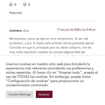
0
0
Responder
17 de julio de 2008 a las 9:48 am
Anónimo
dice:
Me encanta, como ya dije en otro comentario, el uso del
sombrero, y por lo tanto este artículo me ha parecido genial.
Coincido en que lo principal para es saber utilizarlo, me da
muy mala impresión cuando se comete alguna falta de
cortesía en personas que no se destocan en determinadas
situaciones. Para terminar os dejo una copla por soleá, que
Usamos cookies en nuestro sitio web para brindarle la
aunque no acertada del todo, si refleja el buen uso que se
experiencia más relevante recordando sus preferencias y
hacía antes y que deberíamos recuperar.
visitas repetidas. Al hacer clic en "Aceptar todo", acepta el
Pasa el rey con su corona
uso de TODAS las cookies. Sin embargo, puede visitar
y no me quito yo el sombrero
"Configuración de cookies" para proporcionar un
y pasa una mujer bonita
consentimiento controlado.
y lo tiro por el suelo.
Cookie Settings
Aceptar
Un saludo.
NACHO