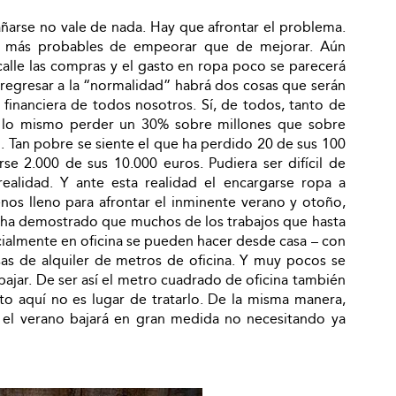
ñarse no vale de nada. Hay que afrontar el problema.
son más probables de empeorar que de mejorar. Aún
calle las compras y el gasto en ropa poco se parecerá
e regresar a la “normalidad” habrá dos cosas que serán
ón financiera de todos nosotros. Sí, de todos, tanto de
 lo mismo perder un 30% sobre millones que sobre
o. Tan pobre se siente el que ha perdido 20 de sus 100
se 2.000 de sus 10.000 euros. Pudiera ser difícil de
alidad. Y ante esta realidad el encargarse ropa a
os lleno para afrontar el inminente verano y otoño,
o ha demostrado que muchos de los trabajos que hasta
cialmente en oficina se pueden hacer desde casa – con
as de alquiler de metros de oficina. Y muy pocos se
bajar. De ser así el metro cuadrado de oficina también
o aquí no es lugar de tratarlo. De la misma manera,
e el verano bajará en gran medida no necesitando ya