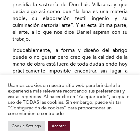
presidía la sastrería de Don Luis Villaseca y que
decía algo así como que “la lana es una materia
noble, su elaboración textil ingenio y su
culminación sartorial arte”. Y es esta última parte,
el arte, a lo que nos dice Daniel aspiran con su
trabajo.
Indudablemente, la forma y diseño del abrigo
puede o no gustar pero creo que la calidad de la
mano de obra está fuera de toda duda siendo hoy
prácticamente imposible encontrar, sin lugar a
dudas en España, un sastre con
la experiencia y conocimientos suficientes como
Usamos cookies en nuestro sitio web para brindarle la
experiencia más relevante recordando sus preferencias y
para hacer un abrigo con la calidad y detalles de la
visitas repetidas. Al hacer clic en "Aceptar todo", acepta el
prenda esta semana estudiada. Para aquellos que
uso de TODAS las cookies. Sin embargo, puede visitar
miren a Inglaterra, Francia o Italia como la meca de
"Configuración de cookies" para proporcionar un
la sastrería a medida y que en el mejor de los
consentimiento controlado.
casos se muestran indiferentes con el trabajo que
realizan nuestros sastres nacionales me gustaría
Cookie Settings
Aceptar
aprovechando la confección de este abrigo
animarles a hacer el siguiente ejercicio.