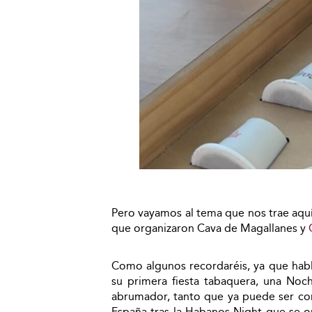
Pero vayamos al tema que nos trae aquí
que organizaron Cava de Magallanes y
Como algunos recordaréis, ya que hab
su primera fiesta tabaquera, una Noc
abrumador, tanto que ya puede ser co
España tras la Habanos Night que se or