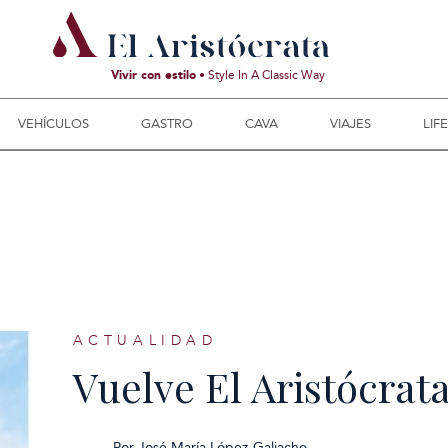
Vivir con estilo
• Style In A Classic Way
VEHÍCULOS
GASTRO
CAVA
VIAJES
LIF
ACTUALIDAD
Vuelve El Aristócrat
Por
José María López-Galiacho