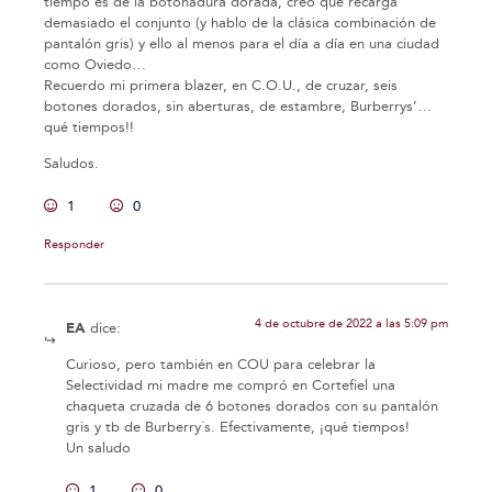
tiempo es de la botonadura dorada, creo que recarga
demasiado el conjunto (y hablo de la clásica combinación de
pantalón gris) y ello al menos para el día a día en una ciudad
como Oviedo…
Recuerdo mi primera blazer, en C.O.U., de cruzar, seis
botones dorados, sin aberturas, de estambre, Burberrys’…
qué tiempos!!
Saludos.
1
0
Responder
4 de octubre de 2022 a las 5:09 pm
EA
dice:
Curioso, pero también en COU para celebrar la
Selectividad mi madre me compró en Cortefiel una
chaqueta cruzada de 6 botones dorados con su pantalón
gris y tb de Burberry´s. Efectivamente, ¡qué tiempos!
Un saludo
1
0