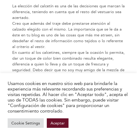
La elección del calcetín es una de las decisiones que marcan la
diferencia, teniendo en cuenta que el resto del vestuario sea
acertado.
Creo que además del traje debe prestarse atención al
calzado elegido con el mismo. La importancia que se le da a
éste en tu blog es uno de las cosas que más me atraen, sin
desdeñar el resto de información como tejidos o lo referente
al criterio al vestir.
En cuanto al los calcetines, siempre que la ocasión lo permita,
dar un toque de color bien combinado resulta elegante,
diferencia a quien lo lleva y da un toque de frescura y
seguridad. Debo decir que no soy muy amigo de la mezcla de
verde y azul ni de calcetines como los verdes que salen en una
de las imágenes. En caso de ser calcetines gruesos prefiero
Usamos cookies en nuestro sitio web para brindarle la
sin relieves de ningún tipo.
experiencia más relevante recordando sus preferencias y
Gracias por el blog.
visitas repetidas. Al hacer clic en "Aceptar todo", acepta el
uso de TODAS las cookies. Sin embargo, puede visitar
0
0
"Configuración de cookies" para proporcionar un
consentimiento controlado.
Responder
Cookie Settings
Aceptar
Deja una respuesta