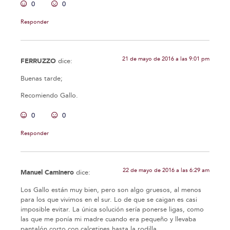
0
0
Responder
21 de mayo de 2016 a las 9:01 pm
FERRUZZO
dice:
Buenas tarde;
Recomiendo Gallo.
0
0
Responder
22 de mayo de 2016 a las 6:29 am
Manuel Caminero
dice:
Los Gallo están muy bien, pero son algo gruesos, al menos
para los que vivimos en el sur. Lo de que se caigan es casi
imposible evitar. La única solución sería ponerse ligas, como
las que me ponía mi madre cuando era pequeño y llevaba
pantalón corto con calcetines hasta la rodilla.