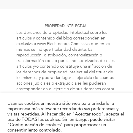
PROPIEDAD INTELECTUAL
Los derechos de propiedad intelectual sobre los
artículos y contenido del blog corresponden en
exclusiva a www.Elaristocrata.Com salvo que en las
mismas se indique titularidad distinta. La
reproducción, distribución, comercialización o
transformación total o parcial no autorizadas de tales
artículos y/o contenido constituye una infracción de
los derechos de propiedad intelectual del titular de
los mismos, y podrá dar lugar al ejercicio de cuantas
acciones judiciales o extrajudiciales les pudieran
corresponder en el ejercicio de sus derechos contra
aquellas personas bien físicas o jurídicas que vulneren
o perjudiquen los referidos derechos. Asimismo, la
Usamos cookies en nuestro sitio web para brindarle la
información a la cual el usuario puede acceder a
experiencia más relevante recordando sus preferencias y
través de este blog, puede estar protegida por
visitas repetidas. Al hacer clic en "Aceptar todo", acepta el
derechos de propiedad industrial, intelectual o de
uso de TODAS las cookies. Sin embargo, puede visitar
otra índole. El propietario de este blog no será
"Configuración de cookies" para proporcionar un
responsable en ningún caso y bajo ningún concepto
consentimiento controlado.