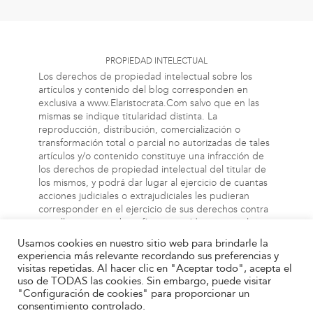
PROPIEDAD INTELECTUAL
Los derechos de propiedad intelectual sobre los
artículos y contenido del blog corresponden en
exclusiva a www.Elaristocrata.Com salvo que en las
mismas se indique titularidad distinta. La
reproducción, distribución, comercialización o
transformación total o parcial no autorizadas de tales
artículos y/o contenido constituye una infracción de
los derechos de propiedad intelectual del titular de
los mismos, y podrá dar lugar al ejercicio de cuantas
acciones judiciales o extrajudiciales les pudieran
corresponder en el ejercicio de sus derechos contra
aquellas personas bien físicas o jurídicas que vulneren
o perjudiquen los referidos derechos. Asimismo, la
Usamos cookies en nuestro sitio web para brindarle la
información a la cual el usuario puede acceder a
experiencia más relevante recordando sus preferencias y
través de este blog, puede estar protegida por
visitas repetidas. Al hacer clic en "Aceptar todo", acepta el
derechos de propiedad industrial, intelectual o de
uso de TODAS las cookies. Sin embargo, puede visitar
otra índole. El propietario de este blog no será
"Configuración de cookies" para proporcionar un
responsable en ningún caso y bajo ningún concepto
consentimiento controlado.