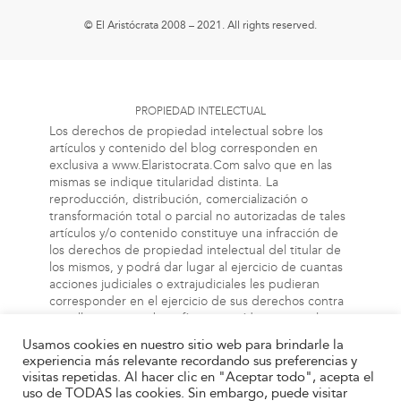
© El Aristócrata 2008 – 2021. All rights reserved.
PROPIEDAD INTELECTUAL
Los derechos de propiedad intelectual sobre los
artículos y contenido del blog corresponden en
exclusiva a www.Elaristocrata.Com salvo que en las
mismas se indique titularidad distinta. La
reproducción, distribución, comercialización o
transformación total o parcial no autorizadas de tales
artículos y/o contenido constituye una infracción de
los derechos de propiedad intelectual del titular de
los mismos, y podrá dar lugar al ejercicio de cuantas
acciones judiciales o extrajudiciales les pudieran
corresponder en el ejercicio de sus derechos contra
aquellas personas bien físicas o jurídicas que vulneren
o perjudiquen los referidos derechos. Asimismo, la
Usamos cookies en nuestro sitio web para brindarle la
información a la cual el usuario puede acceder a
experiencia más relevante recordando sus preferencias y
través de este blog, puede estar protegida por
visitas repetidas. Al hacer clic en "Aceptar todo", acepta el
derechos de propiedad industrial, intelectual o de
uso de TODAS las cookies. Sin embargo, puede visitar