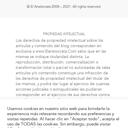
© El Aristócrata 2008 – 2021. All rights reserved.
PROPIEDAD INTELECTUAL
Los derechos de propiedad intelectual sobre los
artículos y contenido del blog corresponden en
exclusiva a www.Elaristocrata.Com salvo que en las
mismas se indique titularidad distinta. La
reproducción, distribución, comercialización o
transformación total o parcial no autorizadas de tales
artículos y/o contenido constituye una infracción de
los derechos de propiedad intelectual del titular de
los mismos, y podrá dar lugar al ejercicio de cuantas
acciones judiciales o extrajudiciales les pudieran
corresponder en el ejercicio de sus derechos contra
aquellas personas bien físicas o jurídicas que vulneren
o perjudiquen los referidos derechos. Asimismo, la
Usamos cookies en nuestro sitio web para brindarle la
información a la cual el usuario puede acceder a
experiencia más relevante recordando sus preferencias y
través de este blog, puede estar protegida por
visitas repetidas. Al hacer clic en "Aceptar todo", acepta el
derechos de propiedad industrial, intelectual o de
uso de TODAS las cookies. Sin embargo, puede visitar
otra índole. El propietario de este blog no será