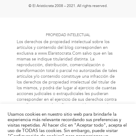
© El Aristócrata 2008 – 2021. All rights reserved.
PROPIEDAD INTELECTUAL
Los derechos de propiedad intelectual sobre los
artículos y contenido del blog corresponden en
exclusiva a www.Elaristocrata.Com salvo que en las
mismas se indique titularidad distinta. La
reproducción, distribución, comercialización o
transformación total o parcial no autorizadas de tales
artículos y/o contenido constituye una infracción de
los derechos de propiedad intelectual del titular de
los mismos, y podrá dar lugar al ejercicio de cuantas
acciones judiciales o extrajudiciales les pudieran
corresponder en el ejercicio de sus derechos contra
aquellas personas bien físicas o jurídicas que vulneren
o perjudiquen los referidos derechos. Asimismo, la
Usamos cookies en nuestro sitio web para brindarle la
información a la cual el usuario puede acceder a
experiencia más relevante recordando sus preferencias y
través de este blog, puede estar protegida por
visitas repetidas. Al hacer clic en "Aceptar todo", acepta el
derechos de propiedad industrial, intelectual o de
uso de TODAS las cookies. Sin embargo, puede visitar
otra índole. El propietario de este blog no será