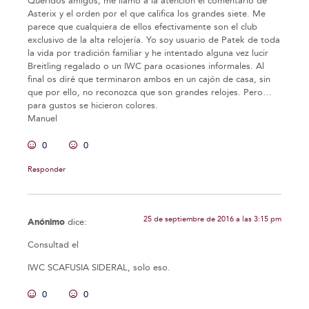
Queridos amigos; me llamó a la atención el comentario de
Asterix y el orden por el que califica los grandes siete. Me
parece que cualquiera de ellos efectivamente son el club
exclusivo de la alta relojería. Yo soy usuario de Patek de toda
la vida por tradición familiar y he intentado alguna vez lucir
Breitling regalado o un IWC para ocasiones informales. Al
final os diré que terminaron ambos en un cajón de casa, sin
que por ello, no reconozca que son grandes relojes. Pero…
para gustos se hicieron colores.
Manuel
0
0
Responder
25 de septiembre de 2016 a las 3:15 pm
Anónimo
dice:
Consultad el
IWC SCAFUSIA SIDERAL, solo eso.
0
0