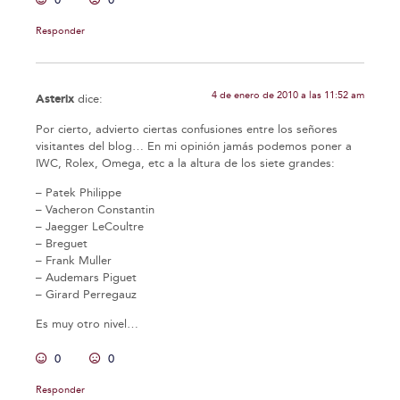
Responder
4 de enero de 2010 a las 11:52 am
Asterix
dice:
Por cierto, advierto ciertas confusiones entre los señores
visitantes del blog… En mi opinión jamás podemos poner a
IWC, Rolex, Omega, etc a la altura de los siete grandes:
– Patek Philippe
– Vacheron Constantin
– Jaegger LeCoultre
– Breguet
– Frank Muller
– Audemars Piguet
– Girard Perregauz
Es muy otro nivel…
0
0
Responder