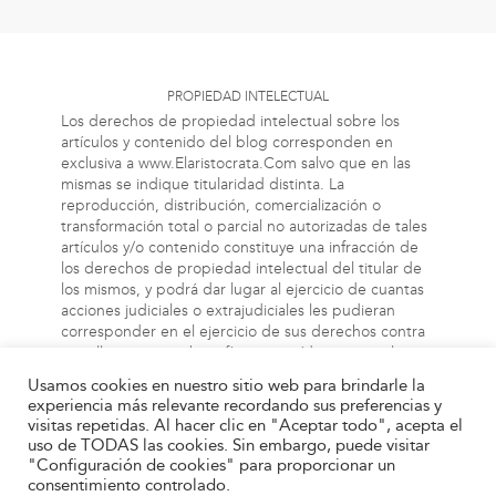
PROPIEDAD INTELECTUAL
Los derechos de propiedad intelectual sobre los
artículos y contenido del blog corresponden en
exclusiva a www.Elaristocrata.Com salvo que en las
mismas se indique titularidad distinta. La
reproducción, distribución, comercialización o
transformación total o parcial no autorizadas de tales
artículos y/o contenido constituye una infracción de
los derechos de propiedad intelectual del titular de
los mismos, y podrá dar lugar al ejercicio de cuantas
acciones judiciales o extrajudiciales les pudieran
corresponder en el ejercicio de sus derechos contra
aquellas personas bien físicas o jurídicas que vulneren
o perjudiquen los referidos derechos. Asimismo, la
Usamos cookies en nuestro sitio web para brindarle la
información a la cual el usuario puede acceder a
experiencia más relevante recordando sus preferencias y
través de este blog, puede estar protegida por
visitas repetidas. Al hacer clic en "Aceptar todo", acepta el
derechos de propiedad industrial, intelectual o de
uso de TODAS las cookies. Sin embargo, puede visitar
otra índole. El propietario de este blog no será
"Configuración de cookies" para proporcionar un
responsable en ningún caso y bajo ningún concepto
consentimiento controlado.