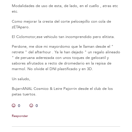
Modalidades de uso de esta, de lado, en el cuello , atras etc
etc.
Como mejorar la cresta del corte pelocepillo con cola de
zETAparo.
El Ciclomotor,ese vehiculo tan incomprendido pero elitista.
Perdone, me dice mi mayordomo que le llaman desde el "
retrete " del afterhour . Ya le han dejado " un regalo alineado
" de peruana aderezada con unos toques de gelocatil y
sabores afrutados a recto de dromedario en la repisa de
marmol. No olvide el DNI plastificado y en 3D.
Un saludo,
BujarrANAL Cosmico & Leire Pajorrin desde el club de los
petas tuertos.
0
0
Responder