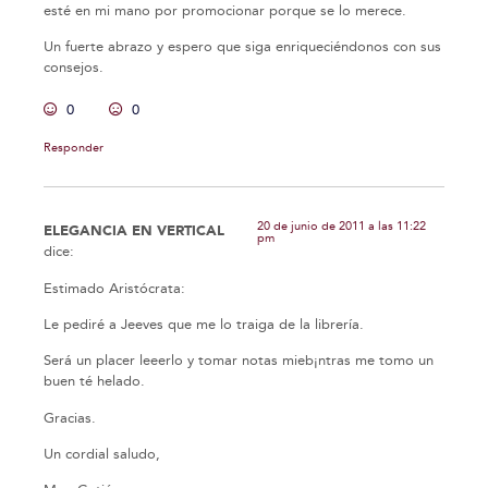
esté en mi mano por promocionar porque se lo merece.
Un fuerte abrazo y espero que siga enriqueciéndonos con sus
consejos.
0
0
Responder
20 de junio de 2011 a las 11:22
ELEGANCIA EN VERTICAL
pm
dice:
Estimado Aristócrata:
Le pediré a Jeeves que me lo traiga de la librería.
Será un placer leeerlo y tomar notas mieb¡ntras me tomo un
buen té helado.
Gracias.
Un cordial saludo,