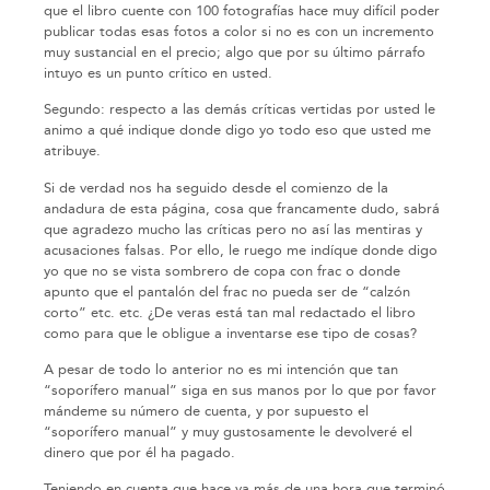
que el libro cuente con 100 fotografías hace muy difícil poder
publicar todas esas fotos a color si no es con un incremento
muy sustancial en el precio; algo que por su último párrafo
intuyo es un punto crítico en usted.
Segundo: respecto a las demás críticas vertidas por usted le
animo a qué indique donde digo yo todo eso que usted me
atribuye.
Si de verdad nos ha seguido desde el comienzo de la
andadura de esta página, cosa que francamente dudo, sabrá
que agradezo mucho las críticas pero no así las mentiras y
acusaciones falsas. Por ello, le ruego me indíque donde digo
yo que no se vista sombrero de copa con frac o donde
apunto que el pantalón del frac no pueda ser de “calzón
corto” etc. etc. ¿De veras está tan mal redactado el libro
como para que le obligue a inventarse ese tipo de cosas?
A pesar de todo lo anterior no es mi intención que tan
“soporífero manual” siga en sus manos por lo que por favor
mándeme su número de cuenta, y por supuesto el
“soporífero manual” y muy gustosamente le devolveré el
dinero que por él ha pagado.
Teniendo en cuenta que hace ya más de una hora que terminó