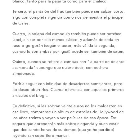
blanco, tanto para la pajarita como para el chaleco.
Tercero, el pantalón del frac también puede ser calzón corto,
algo con completa vigencia como nos demuestra el príncipe
de Gales.
Cuarto, la solapa del esmoquin también puede ser notched
lapel, sin ser por ello menos clásico, y además de seda en
raso o gorgorán (según el autor, más válida la segunda,
cuando lo son ambas por igual) puede ser también de satén.
Quinto, cuando se refiere a camisas con "la parte de delante
acartonada" supongo que quiere decir, con pechera
almidonada.
Podría seguir con infinidad de desaciertos semejantes, pero
no deseo aburrirles. Cuanta diferencia con aquellos primeros
artículos del blog…
En definitiva, si les sobran veinte euros no los malgasten en
ese libro, cómprense un álbum de estrellas de Hollywood de
los años treinta y vayan a ver películas de esa época. De
seguro que aprenderán más sobre elegancia y buen vestir
que dedicando horas de su tiempo (que yo he perdido)
leyendo tan soporífero manual.