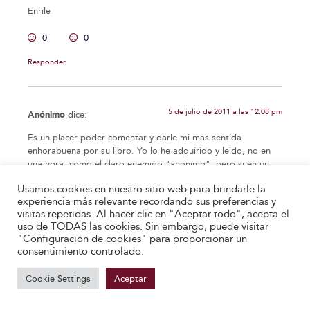
Enrile
0
0
Responder
5 de julio de 2011 a las 12:08 pm
Anónimo
dice:
Es un placer poder comentar y darle mi mas sentida
enhorabuena por su libro. Yo lo he adquirido y leido, no en
una hora, como el claro enemigo "anonimo", pero si en un
par de dias por el gusto con el que lo tomé.
Usamos cookies en nuestro sitio web para brindarle la
Puedo ayudarle aportando que todas las MENTIRAS
experiencia más relevante recordando sus preferencias y
visitas repetidas. Al hacer clic en "Aceptar todo", acepta el
aportadas por ese señor, son nada mas que eso, MENTIRAS.
uso de TODAS las cookies. Sin embargo, puede visitar
Soy estudiante universitario, y por propia experiencia en la
"Configuración de cookies" para proporcionar un
lectura de manuales tengo que decir que, un MANUAL, que
consentimiento controlado.
es la primera palabra del titulo del libro, no puede tener una
prosa complicada y muy elaborada, ya que debe ser
Cookie Settings
Aceptar
entendido por todo el mundo y debe tener una letura agil.
Creo que todos los consejos son buenisimos y que ayudan
tanto a gente experimentada como a gente mas experta.