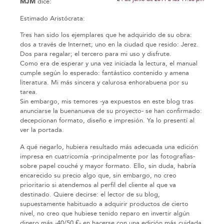
MJM
dice:
Estimado Aristócrata:
Tres han sido los ejemplares que he adquirido de su obra:
dos a través de Internet; uno en la ciudad que resido: Jerez.
Dos para regalar; el tercero para mi uso y disfrute.
Como era de esperar y una vez iniciada la lectura, el manual
cumple según lo esperado: fantástico contenido y amena
literatura. Mi más sincera y calurosa enhorabuena por su
tarea.
Sin embargo, mis temores -ya expuestos en este blog tras
anunciarse la buenanueva de su proyecto- se han confirmado:
decepcionan formato, diseño e impresión. Ya lo presentí al
ver la portada.
A qué negarlo, hubiera resultado más adecuada una edición
impresa en cuatricomía -principalmente por las fotografías-
sobre papel couché y mayor formato. Ello, sin duda, habría
encarecido su precio algo que, sin embargo, no creo
prioritario si atendemos al perfil del cliente al que va
destinado. Quiere decirse: el lector de su blog,
supuestamente habituado a adquirir productos de cierto
nivel, no creo que hubiese tenido reparo en invertir algún
dinero más -40/50 €- en hacerse con una edición más cuidada.