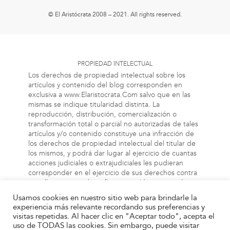
© El Aristócrata 2008 – 2021. All rights reserved.
PROPIEDAD INTELECTUAL
Los derechos de propiedad intelectual sobre los
artículos y contenido del blog corresponden en
exclusiva a www.Elaristocrata.Com salvo que en las
mismas se indique titularidad distinta. La
reproducción, distribución, comercialización o
transformación total o parcial no autorizadas de tales
artículos y/o contenido constituye una infracción de
los derechos de propiedad intelectual del titular de
los mismos, y podrá dar lugar al ejercicio de cuantas
acciones judiciales o extrajudiciales les pudieran
corresponder en el ejercicio de sus derechos contra
aquellas personas bien físicas o jurídicas que vulneren
o perjudiquen los referidos derechos. Asimismo, la
Usamos cookies en nuestro sitio web para brindarle la
información a la cual el usuario puede acceder a
experiencia más relevante recordando sus preferencias y
través de este blog, puede estar protegida por
visitas repetidas. Al hacer clic en "Aceptar todo", acepta el
derechos de propiedad industrial, intelectual o de
uso de TODAS las cookies. Sin embargo, puede visitar