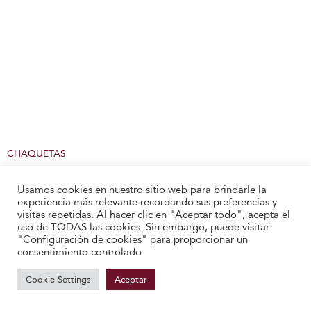
CHAQUETAS
21 DE NOVIEMBRE DE 2020
Usamos cookies en nuestro sitio web para brindarle la
experiencia más relevante recordando sus preferencias y
BESPOKE XCI: LA CHAQUETA OBLIGADA
visitas repetidas. Al hacer clic en "Aceptar todo", acepta el
uso de TODAS las cookies. Sin embargo, puede visitar
Por José María López-Galiacho
"Configuración de cookies" para proporcionar un
consentimiento controlado.
Cookie Settings
Aceptar
SUSCRÍBETE