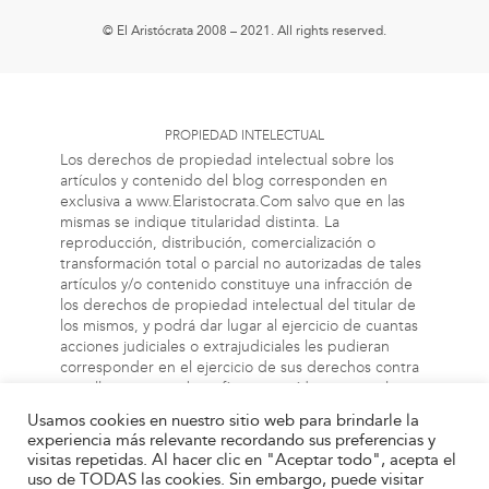
© El Aristócrata 2008 – 2021. All rights reserved.
PROPIEDAD INTELECTUAL
Los derechos de propiedad intelectual sobre los
artículos y contenido del blog corresponden en
exclusiva a www.Elaristocrata.Com salvo que en las
mismas se indique titularidad distinta. La
reproducción, distribución, comercialización o
transformación total o parcial no autorizadas de tales
artículos y/o contenido constituye una infracción de
los derechos de propiedad intelectual del titular de
los mismos, y podrá dar lugar al ejercicio de cuantas
acciones judiciales o extrajudiciales les pudieran
corresponder en el ejercicio de sus derechos contra
aquellas personas bien físicas o jurídicas que vulneren
o perjudiquen los referidos derechos. Asimismo, la
Usamos cookies en nuestro sitio web para brindarle la
información a la cual el usuario puede acceder a
experiencia más relevante recordando sus preferencias y
través de este blog, puede estar protegida por
visitas repetidas. Al hacer clic en "Aceptar todo", acepta el
derechos de propiedad industrial, intelectual o de
uso de TODAS las cookies. Sin embargo, puede visitar