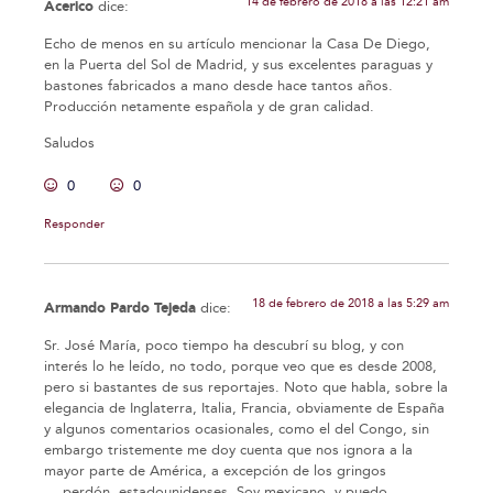
14 de febrero de 2018 a las 12:21 am
Acerico
dice:
Echo de menos en su artículo mencionar la Casa De Diego,
en la Puerta del Sol de Madrid, y sus excelentes paraguas y
bastones fabricados a mano desde hace tantos años.
Producción netamente española y de gran calidad.
Saludos
0
0
Responder
18 de febrero de 2018 a las 5:29 am
Armando Pardo Tejeda
dice:
Sr. José María, poco tiempo ha descubrí su blog, y con
interés lo he leído, no todo, porque veo que es desde 2008,
pero si bastantes de sus reportajes. Noto que habla, sobre la
elegancia de Inglaterra, Italia, Francia, obviamente de España
y algunos comentarios ocasionales, como el del Congo, sin
embargo tristemente me doy cuenta que nos ignora a la
mayor parte de América, a excepción de los gringos
….perdón, estadounidenses. Soy mexicano, y puedo