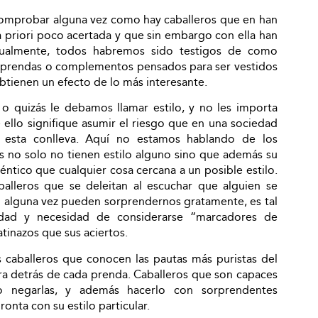
mprobar alguna vez como hay caballeros que en han
 priori poco acertada y que sin embargo con ella han
Igualmente, todos habremos sido testigos de como
r prendas o complementos pensados para ser vestidos
btienen un efecto de lo más interesante.
o quizás le debamos llamar estilo, y no les importa
ello signifique asumir el riesgo que en una sociedad
 esta conlleva. Aquí no estamos hablando de los
s no solo no tienen estilo alguno sino que además su
ntico que cualquier cosa cercana a un posible estilo.
alleros que se deleitan al escuchar que alguien se
en alguna vez pueden sorprendernos gratamente, es tal
idad y necesidad de considerarse “marcadores de
tinazos que sus aciertos.
s caballeros que conocen las pautas más puristas del
tra detrás de cada prenda. Caballeros que son capaces
no negarlas, y además hacerlo con sorprendentes
onta con su estilo particular.