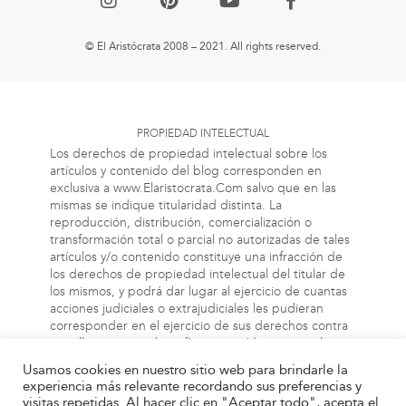
© El Aristócrata 2008 – 2021. All rights reserved.
PROPIEDAD INTELECTUAL
Los derechos de propiedad intelectual sobre los
artículos y contenido del blog corresponden en
exclusiva a www.Elaristocrata.Com salvo que en las
mismas se indique titularidad distinta. La
reproducción, distribución, comercialización o
transformación total o parcial no autorizadas de tales
artículos y/o contenido constituye una infracción de
los derechos de propiedad intelectual del titular de
los mismos, y podrá dar lugar al ejercicio de cuantas
acciones judiciales o extrajudiciales les pudieran
corresponder en el ejercicio de sus derechos contra
aquellas personas bien físicas o jurídicas que vulneren
o perjudiquen los referidos derechos. Asimismo, la
Usamos cookies en nuestro sitio web para brindarle la
información a la cual el usuario puede acceder a
experiencia más relevante recordando sus preferencias y
través de este blog, puede estar protegida por
visitas repetidas. Al hacer clic en "Aceptar todo", acepta el