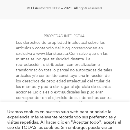
© El Aristócrata 2008 – 2021. All rights reserved.
PROPIEDAD INTELECTUAL
Los derechos de propiedad intelectual sobre los
artículos y contenido del blog corresponden en
exclusiva a www.Elaristocrata.Com salvo que en las
mismas se indique titularidad distinta. La
reproducción, distribución, comercialización o
transformación total o parcial no autorizadas de tales
artículos y/o contenido constituye una infracción de
los derechos de propiedad intelectual del titular de
los mismos, y podrá dar lugar al ejercicio de cuantas
acciones judiciales o extrajudiciales les pudieran
corresponder en el ejercicio de sus derechos contra
aquellas personas bien físicas o jurídicas que vulneren
o perjudiquen los referidos derechos. Asimismo, la
Usamos cookies en nuestro sitio web para brindarle la
información a la cual el usuario puede acceder a
experiencia más relevante recordando sus preferencias y
través de este blog, puede estar protegida por
visitas repetidas. Al hacer clic en "Aceptar todo", acepta el
derechos de propiedad industrial, intelectual o de
uso de TODAS las cookies. Sin embargo, puede visitar