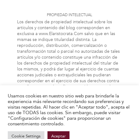
PROPIEDAD INTELECTUAL
Los derechos de propiedad intelectual sobre los
artículos y contenido del blog corresponden en
exclusiva a www.Elaristocrata.Com salvo que en las
mismas se indique titularidad distinta. La
reproducción, distribución, comercialización o
transformación total o parcial no autorizadas de tales
artículos y/o contenido constituye una infracción de
los derechos de propiedad intelectual del titular de
los mismos, y podrá dar lugar al ejercicio de cuantas
acciones judiciales o extrajudiciales les pudieran
corresponder en el ejercicio de sus derechos contra
aquellas personas bien físicas o jurídicas que vulneren
o perjudiquen los referidos derechos. Asimismo, la
Usamos cookies en nuestro sitio web para brindarle la
información a la cual el usuario puede acceder a
experiencia más relevante recordando sus preferencias y
través de este blog, puede estar protegida por
visitas repetidas. Al hacer clic en "Aceptar todo", acepta el
derechos de propiedad industrial, intelectual o de
uso de TODAS las cookies. Sin embargo, puede visitar
otra índole. El propietario de este blog no será
"Configuración de cookies" para proporcionar un
responsable en ningún caso y bajo ningún concepto
consentimiento controlado.
de las infracciones de tales derechos que pueda
cometer como usuario
Cookie Settings
Aceptar